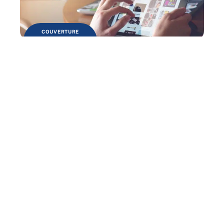
COUVERTURE
Pourquoi devriez-vous utiliser un
comparateur d’assurance ?
CRYPTOMONNAIES
Acheter du Bitcoin en 2021 : est-ce
toujours une bonne idée ?