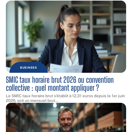
BUSINESS
SMIC taux horaire brut 2026 ou convention
collective : quel montant appliquer ?
Le SMIC taux horaire brut s'établit à 12,31 euros depuis le 1er juin
2026, soit un mensuel brut
…