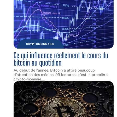
CRYPTOMONNAIES
Ce qui influence réellement le cours du
bitcoin au quotidien
Au début de l'année, Bitcoin a attiré beaucoup
d'attention des médias. 99 lectures : c'est la première
crypto-monnaie.
…