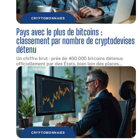
CRYPTOMONNAIES
Pays avec le plus de bitcoins :
classement par nombre de cryptodevises
détenu
Un chiffre brut : près de 400 000 bitcoins détenus
officiellement par des États, bien loin des places
…
CRYPTOMONNAIES