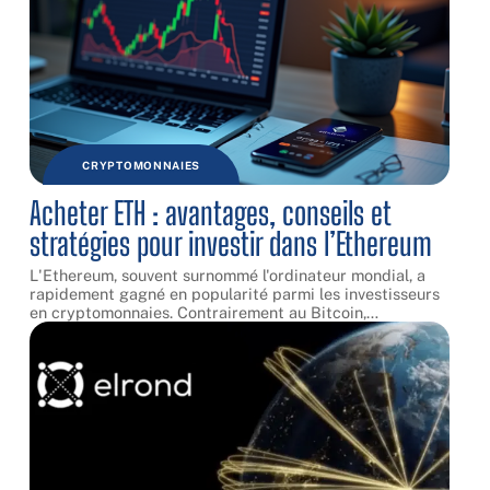
CRYPTOMONNAIES
Acheter ETH : avantages, conseils et
stratégies pour investir dans l’Ethereum
L'Ethereum, souvent surnommé l'ordinateur mondial, a
rapidement gagné en popularité parmi les investisseurs
en cryptomonnaies. Contrairement au Bitcoin,
…