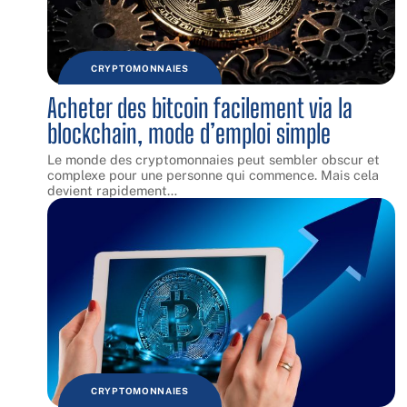
CRYPTOMONNAIES
Acheter des bitcoin facilement via la
blockchain, mode d’emploi simple
Le monde des cryptomonnaies peut sembler obscur et
complexe pour une personne qui commence. Mais cela
devient rapidement
…
CRYPTOMONNAIES