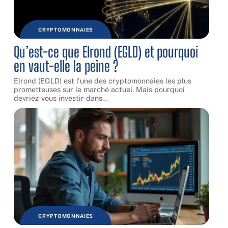
CRYPTOMONNAIES
Qu’est-ce que Elrond (EGLD) et pourquoi
en vaut-elle la peine ?
Elrond (EGLD) est l'une des cryptomonnaies les plus
prometteuses sur le marché actuel. Mais pourquoi
devriez-vous investir dans
…
CRYPTOMONNAIES