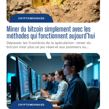
CRYPTOMONNAIES
Miner du bitcoin simplement avec les
méthodes qui fonctionnent aujourd’hui
Dépasser les frontières de la spéculation : miner du
bitcoin n'est plus un jeu réservé aux pionniers ou
…
CRYPTOMONNAIES