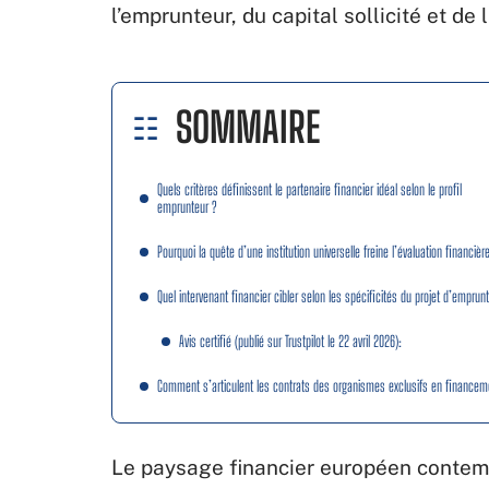
l’emprunteur, du capital sollicité et d
SOMMAIRE
Quels critères définissent le partenaire financier idéal selon le profil
emprunteur ?
Pourquoi la quête d’une institution universelle freine l’évaluation financièr
Quel intervenant financier cibler selon les spécificités du projet d’emprunt
Avis certifié (publié sur Trustpilot le 22 avril 2026):
Comment s’articulent les contrats des organismes exclusifs en financem
Le paysage financier européen contempo