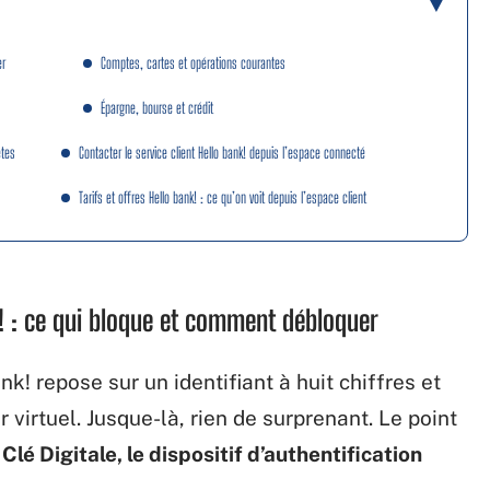
er
Comptes, cartes et opérations courantes
Épargne, bourse et crédit
ètes
Contacter le service client Hello bank! depuis l’espace connecté
Tarifs et offres Hello bank! : ce qu’on voit depuis l’espace client
k! : ce qui bloque et comment débloquer
k! repose sur un identifiant à huit chiffres et
virtuel. Jusque-là, rien de surprenant. Le point
r
Clé Digitale, le dispositif d’authentification