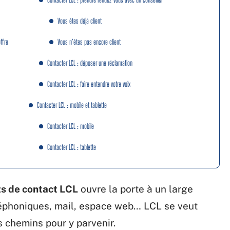
Vous êtes déjà client
ffre
Vous n’êtes pas encore client
Contacter LCL : déposer une réclamation
Contacter LCL : faire entendre votre voix
Contacter LCL : mobile et tablette
Contacter LCL : mobile
Contacter LCL : tablette
ts de contact LCL
ouvre la porte à un large
léphoniques, mail, espace web… LCL se veut
s chemins pour y parvenir.