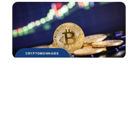
CRYPTOMONNAIES
Acheter du Bitcoin en 2021 : est-ce
toujours une bonne idée ?
Contact
Mentions légales
Sitemap
© 2025 | tecfinance.fr