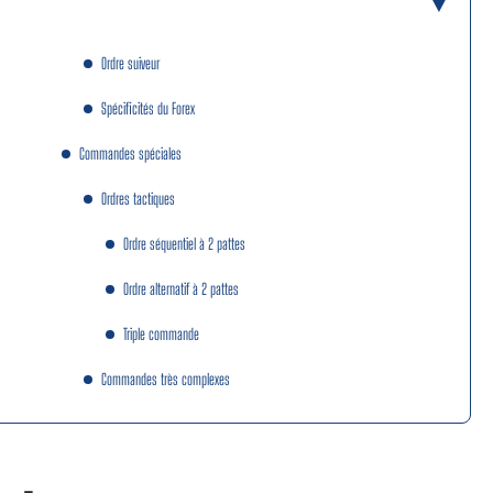
Ordre suiveur
Spécificités du Forex
Commandes spéciales
Ordres tactiques
Ordre séquentiel à 2 pattes
Ordre alternatif à 2 pattes
Triple commande
Commandes très complexes